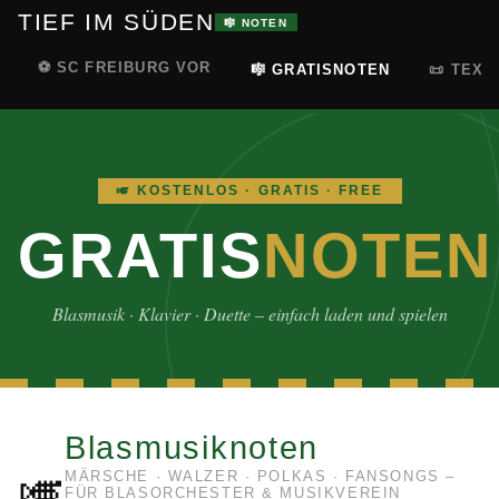
TIEF IM SÜDEN
🎼 NOTEN
⚽ SC FREIBURG VOR
🎼 GRATISNOTEN
📜 TEXT
🎺 KOSTENLOS · GRATIS · FREE
GRATIS
NOTEN
Blasmusik · Klavier · Duette – einfach laden und spielen
Blasmusiknoten
🎺
MÄRSCHE · WALZER · POLKAS · FANSONGS –
FÜR BLASORCHESTER & MUSIKVEREIN