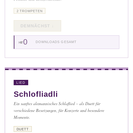
2 TROMPETEN
DEMNÄCHST ↓
0
🎺
DOWNLOADS GESAMT
LIED
Schlofliadli
Ein sanftes alemannisches Schlaflied – als Duett für
verschiedene Besetzungen, für Konzerte und besondere
Momente.
DUETT