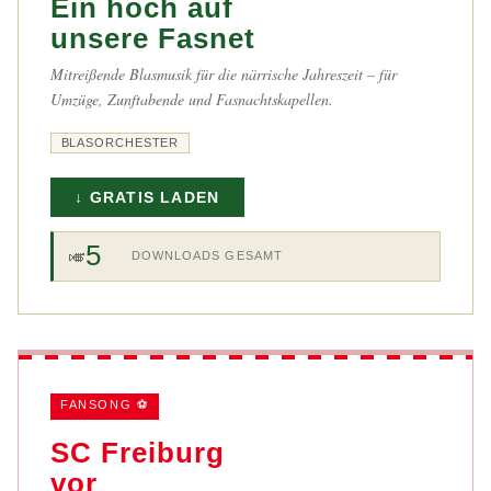
Ein hoch auf
unsere Fasnet
Mitreißende Blasmusik für die närrische Jahreszeit – für
Umzüge, Zunftabende und Fasnachtskapellen.
BLASORCHESTER
↓ GRATIS LADEN
5
🎺
DOWNLOADS GESAMT
FANSONG ⚽
SC Freiburg
vor