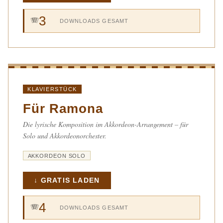
3
🪗
DOWNLOADS GESAMT
KLAVIERSTÜCK
Für Ramona
Die lyrische Komposition im Akkordeon-Arrangement – für
Solo und Akkordeonorchester.
AKKORDEON SOLO
↓ GRATIS LADEN
4
🪗
DOWNLOADS GESAMT