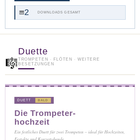
2
🎹
DOWNLOADS GESAMT
Duette
🎼
TROMPETEN · FLÖTEN · WEITERE
BESETZUNGEN
DUETT
BALD
Die Trompeter-
hochzeit
Ein festliches Duett für zwei Trompeten – ideal für Hochzeiten,
Festakte und Konzertabende.