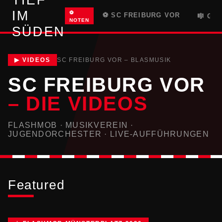
IM
⚽
⚽ SC FREIBURG VOR
🎼 GR
NOTEN
SÜDEN
▶ VIDEOS
SC FREIBURG VOR – BLASMUSIK
SC FREIBURG VOR
– DIE VIDEOS
FLASHMOB · MUSIKVEREIN ·
JUGENDORCHESTER · LIVE-AUFFÜHRUNGEN
Featured