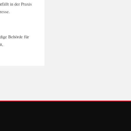
ällt in der Praxis
resse.
dige Behörde für
t,