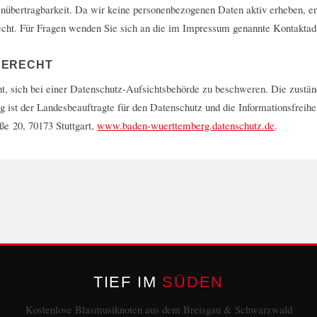
nübertragbarkeit. Da wir keine personenbezogenen Daten aktiv erheben, entf
echt. Für Fragen wenden Sie sich an die im Impressum genannte Kontaktad
ERECHT
t, sich bei einer Datenschutz-Aufsichtsbehörde zu beschweren. Die zustän
ist der Landesbeauftragte für den Datenschutz und die Informationsfreihei
ße 20, 70173 Stuttgart,
www.baden-wuerttemberg.datenschutz.de
.
TIEF IM
SÜDEN
Kostenlose Blasmusiknoten aus dem Breisgau & Schwarzwald