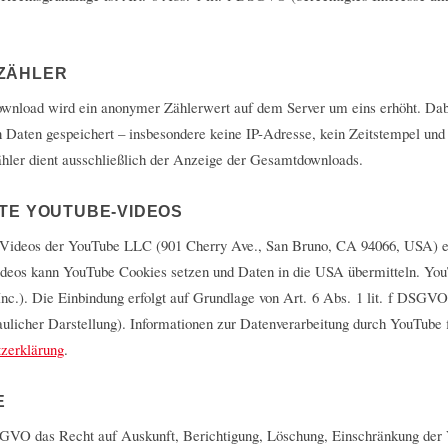
ZÄHLER
ownload wird ein anonymer Zählerwert auf dem Server um eins erhöht. Da
Daten gespeichert – insbesondere keine IP-Adresse, kein Zeitstempel und
ähler dient ausschließlich der Anzeige der Gesamtdownloads.
TE YOUTUBE-VIDEOS
t Videos der YouTube LLC (901 Cherry Ave., San Bruno, CA 94066, USA) 
deos kann YouTube Cookies setzen und Daten in die USA übermitteln. YouT
nc.). Die Einbindung erfolgt auf Grundlage von Art. 6 Abs. 1 lit. f DSGVO
aulicher Darstellung). Informationen zur Datenverarbeitung durch YouTube f
zerklärung
.
E
GVO das Recht auf Auskunft, Berichtigung, Löschung, Einschränkung der 