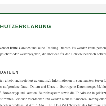
CHUTZERKLÄRUNG
keine Cookies
rwendet
und keine Tracking-Dienste. Es werden keine perso
peichert oder weitergegeben, die über den für den Betrieb technisch not
DATEIEN
er erhebt und speichert automatisch Informationen in sogenannten Server-L
lt: aufgerufene Datei, Datum und Uhrzeit, übertragene Datenmenge, Meldu
f, Browsertyp und -version, Betriebssystem sowie die IP-Adresse in gekürz
bestimmten Personen zuordenbar und werden nicht mit anderen Datenquelle
echtsgrundlage ist Art. 6 Abs. 1 lit. f DSGVO (berechtigtes Interesse am