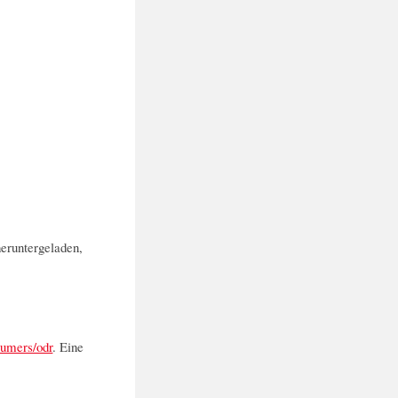
heruntergeladen,
sumers/odr
. Eine