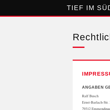
TIEF IM S
Rechtli
IMPRESS
ANGABEN GEM
Ralf Busch
Ernst-Barlach-Str.
79312 Emmending