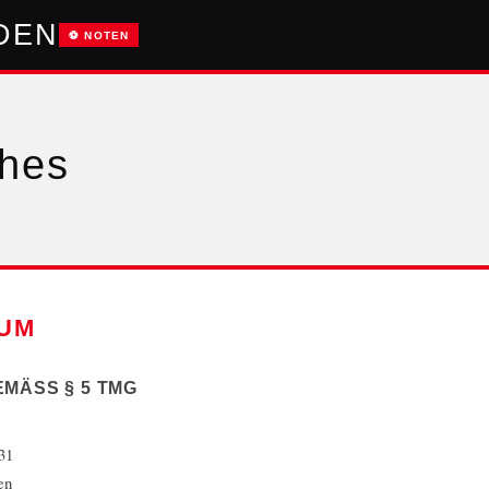
ÜDEN
⚽ NOTEN
ches
UM
ÄSS § 5 TMG
 31
en